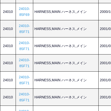
24010-
24010
HARNESS,MAIN ハーネス,メイン
2000/1
85F69
24010-
24010
HARNESS,MAIN ハーネス,メイン
2001/0
85F71
24010-
24010
HARNESS,MAIN ハーネス,メイン
2001/0
85F71
24010-
24010
HARNESS,MAIN ハーネス,メイン
2001/0
85F71
24010-
24010
HARNESS,MAIN ハーネス,メイン
2001/0
85F71
24010-
24010
HARNESS,MAIN ハーネス,メイン
2001/0
85F71