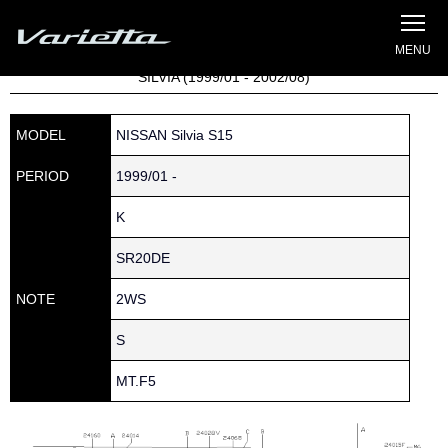
Silvia S15 Varietta
Home
»
Parts catalog
» S15 SILVIA » 240 » 24015-85F08
SILVIA (1999/01 - 2002/08)
MODEL
NISSAN Silvia S15
PERIOD
1999/01 -
K
SR20DE
NOTE
2WS
S
MT.F5