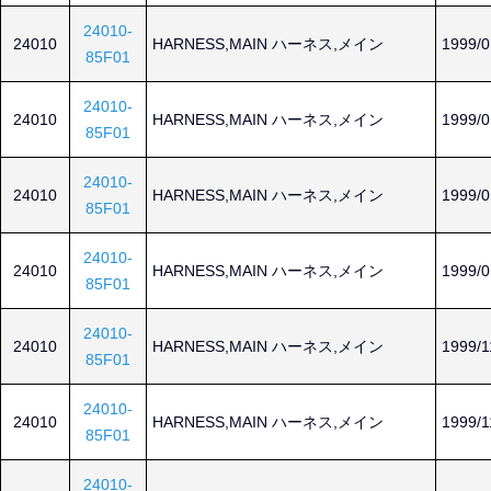
24010-
24010
HARNESS,MAIN ハーネス,メイン
1999/0
85F01
24010-
24010
HARNESS,MAIN ハーネス,メイン
1999/0
85F01
24010-
24010
HARNESS,MAIN ハーネス,メイン
1999/0
85F01
24010-
24010
HARNESS,MAIN ハーネス,メイン
1999/0
85F01
24010-
24010
HARNESS,MAIN ハーネス,メイン
1999/1
85F01
24010-
24010
HARNESS,MAIN ハーネス,メイン
1999/1
85F01
24010-