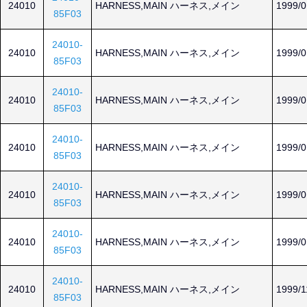
24010
HARNESS,MAIN ハーネス,メイン
1999/0
85F03
24010-
24010
HARNESS,MAIN ハーネス,メイン
1999/0
85F03
24010-
24010
HARNESS,MAIN ハーネス,メイン
1999/0
85F03
24010-
24010
HARNESS,MAIN ハーネス,メイン
1999/0
85F03
24010-
24010
HARNESS,MAIN ハーネス,メイン
1999/0
85F03
24010-
24010
HARNESS,MAIN ハーネス,メイン
1999/0
85F03
24010-
24010
HARNESS,MAIN ハーネス,メイン
1999/1
85F03