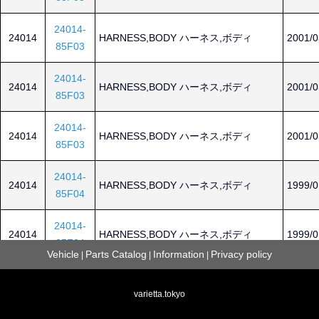
24014-
24014
HARNESS,BODY ハーネス,ボディ
2001/0
85F03
24014-
24014
HARNESS,BODY ハーネス,ボディ
2001/0
85F03
24014-
24014
HARNESS,BODY ハーネス,ボディ
2001/0
85F03
24014-
24014
HARNESS,BODY ハーネス,ボディ
1999/0
85F04
24014-
24014
HARNESS,BODY ハーネス,ボディ
1999/0
85F04
Vehicle
Parts Catalog
Information
Privacy policy
|
|
|
24014-
24014
HARNESS,BODY ハーネス,ボディ
1999/0
85F04
varietta.tokyo