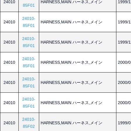
24010
HARNESS,MAIN ハーネス,メイン
1999/1
85F01
24010-
24010
HARNESS,MAIN ハーネス,メイン
1999/1
85F01
24010-
24010
HARNESS,MAIN ハーネス,メイン
1999/1
85F01
24010-
24010
HARNESS,MAIN ハーネス,メイン
2000/0
85F01
24010-
24010
HARNESS,MAIN ハーネス,メイン
2000/0
85F01
24010-
24010
HARNESS,MAIN ハーネス,メイン
2000/0
85F01
24010-
24010
HARNESS,MAIN ハーネス,メイン
1999/0
85F02