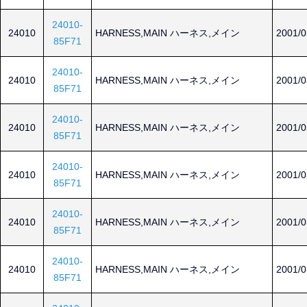
24010-
24010
HARNESS,MAIN ハーネス,メイン
2001/0
85F71
24010-
24010
HARNESS,MAIN ハーネス,メイン
2001/0
85F71
24010-
24010
HARNESS,MAIN ハーネス,メイン
2001/0
85F71
24010-
24010
HARNESS,MAIN ハーネス,メイン
2001/0
85F71
24010-
24010
HARNESS,MAIN ハーネス,メイン
2001/0
85F71
24010-
24010
HARNESS,MAIN ハーネス,メイン
2001/0
85F71