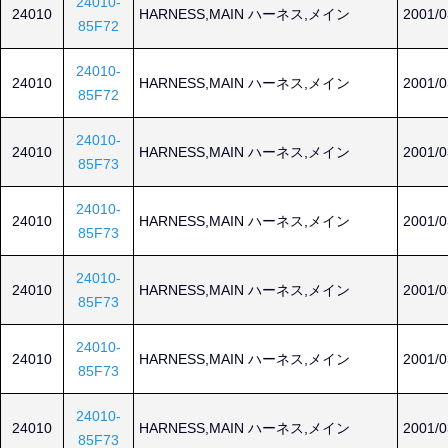
24010-
24010
HARNESS,MAIN ハーネス,メイン
2001/0
85F72
24010-
24010
HARNESS,MAIN ハーネス,メイン
2001/0
85F72
24010-
24010
HARNESS,MAIN ハーネス,メイン
2001/0
85F73
24010-
24010
HARNESS,MAIN ハーネス,メイン
2001/0
85F73
24010-
24010
HARNESS,MAIN ハーネス,メイン
2001/0
85F73
24010-
24010
HARNESS,MAIN ハーネス,メイン
2001/0
85F73
24010-
24010
HARNESS,MAIN ハーネス,メイン
2001/0
85F73