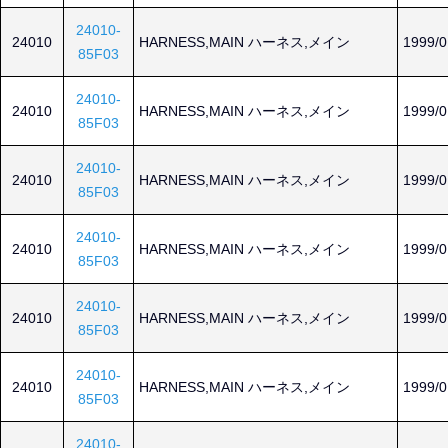
24010-
24010
HARNESS,MAIN ハーネス,メイン
1999/0
85F03
24010-
24010
HARNESS,MAIN ハーネス,メイン
1999/0
85F03
24010-
24010
HARNESS,MAIN ハーネス,メイン
1999/0
85F03
24010-
24010
HARNESS,MAIN ハーネス,メイン
1999/0
85F03
24010-
24010
HARNESS,MAIN ハーネス,メイン
1999/0
85F03
24010-
24010
HARNESS,MAIN ハーネス,メイン
1999/0
85F03
24010-