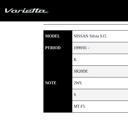
Silvia S15 Varietta
Home
»
NISSAN
»
SILVIA
»
S15
» 240
MODEL
NISSAN Silvia S15
PERIOD
1999/01 -
K
SR20DE
NOTE
2WS
S
MT.F5