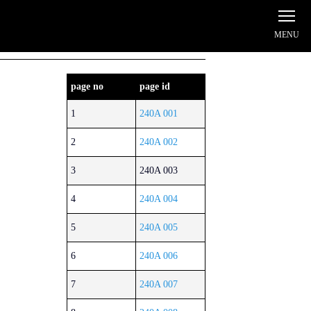
page no
page id
1
240A 001
2
240A 002
3
240A 003
4
240A 004
5
240A 005
6
240A 006
7
240A 007