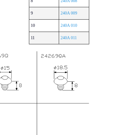
8
240A 008
9
240A 009
10
240A 010
11
240A 011