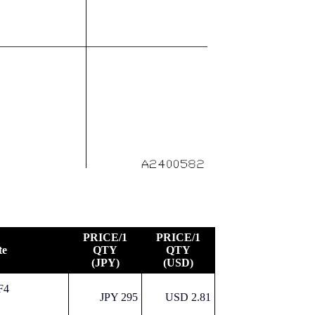
PRICE/1
PRICE/1
te
QTY
QTY
(JPY)
(USD)
F4
JPY 295
USD 2.81