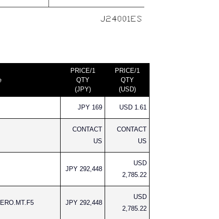
PRICE/1
PRICE/1
e
QTY
QTY
(JPY)
(USD)
JPY 169
USD 1.61
CONTACT
CONTACT
US
US
USD
JPY 292,448
2,785.22
USD
AERO.MT.F5
JPY 292,448
2,785.22