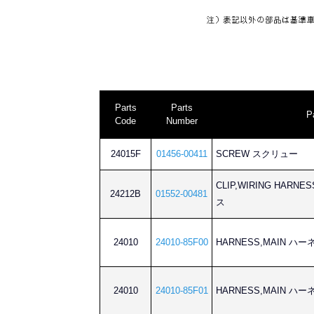
Parts
Parts
P
Code
Number
24015F
01456-00411
SCREW スクリュー
CLIP,WIRING HA
24212B
01552-00481
ス
24010
24010-85F00
HARNESS,MAIN ハ
24010
24010-85F01
HARNESS,MAIN ハ