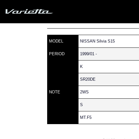
Silvia S15 Varietta
»
» S15 SILVIA » 240 » 24
Home
Parts catalog
MODEL
NISSAN Silvia S15
PERIOD
1999/01 -
K
SR20DE
NOTE
2WS
S
MT.F5