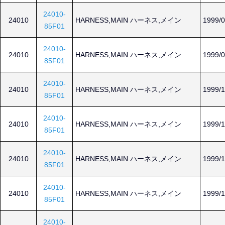
24010-
24010
HARNESS,MAIN ハーネス,メイン
1999/0
85F01
24010-
24010
HARNESS,MAIN ハーネス,メイン
1999/0
85F01
24010-
24010
HARNESS,MAIN ハーネス,メイン
1999/1
85F01
24010-
24010
HARNESS,MAIN ハーネス,メイン
1999/1
85F01
24010-
24010
HARNESS,MAIN ハーネス,メイン
1999/1
85F01
24010-
24010
HARNESS,MAIN ハーネス,メイン
1999/1
85F01
24010-