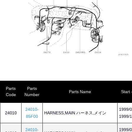
Parts
Parts
Parts Name
Start
Code
Number
24010-
1999/0
24010
HARNESS,MAIN ハーネス,メイン
85F00
1999/1
24010-
1999/0