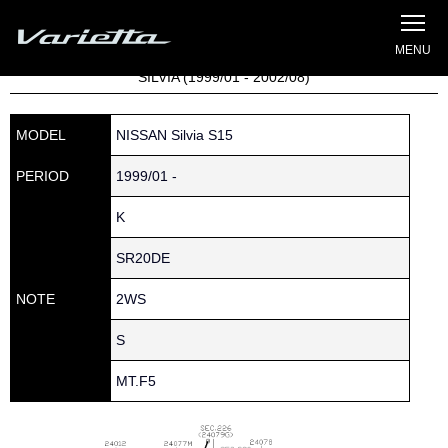
Silvia S15 Varietta
Home
»
Parts catalog
» S15 SILVIA » 240 » 24011-85F11
SILVIA (1999/01 - 2002/08)
MODEL
NISSAN Silvia S15
PERIOD
1999/01 -
K
SR20DE
NOTE
2WS
S
MT.F5