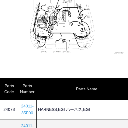
Parts
Parts
Parts Name
Code
Number
24011-
24078
HARNESS,EGI ハーネス,EGI
85F00
24011-