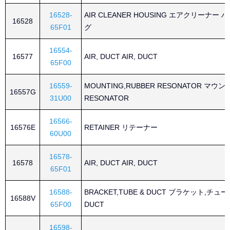
16528-
AIR CLEANER HOUSING エアクリーナー 
16528
65F01
グ
16554-
16577
AIR, DUCT AIR, DUCT
65F00
16559-
MOUNTING,RUBBER RESONATOR マウン
16557G
31U00
RESONATOR
16566-
16576E
RETAINER リテーナー
60U00
16578-
16578
AIR, DUCT AIR, DUCT
65F01
16588-
BRACKET,TUBE & DUCT ブラケット,チュー
16588V
65F00
DUCT
16598-