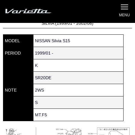
Silvia S15 Varietta
Home
»
Parts catalog
» S15 SILVIA » 165 » 63848-01G00
SILVIA (1999/01 - 2002/08)
MODEL
NISSAN Silvia S15
PERIOD
1999/01 -
K
SR20DE
NOTE
2WS
S
MT.F5