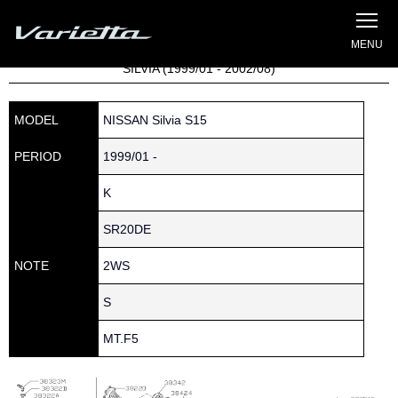
Silvia S15 Varietta
Home
»
Parts catalog
» S15 SILVIA » 380 » 38154-P6033
SILVIA (1999/01 - 2002/08)
MODEL
NISSAN Silvia S15
PERIOD
1999/01 -
K
SR20DE
NOTE
2WS
S
MT.F5