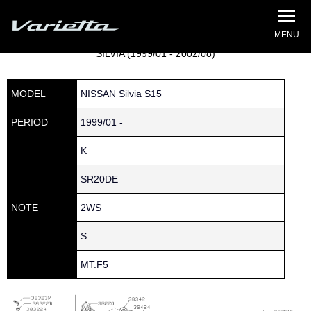
Silvia S15 Varietta
Home
»
Parts catalog
» S15 SILVIA » 380 » 38154-P6030
SILVIA (1999/01 - 2002/08)
MODEL
NISSAN Silvia S15
PERIOD
1999/01 -
K
SR20DE
NOTE
2WS
S
MT.F5