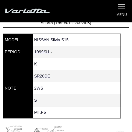
Silvia S15 Varietta
Home
»
Parts catalog
» S15 SILVIA » 380 » 38154-P6027
SILVIA (1999/01 - 2002/08)
MODEL
NISSAN Silvia S15
PERIOD
1999/01 -
K
SR20DE
NOTE
2WS
S
MT.F5