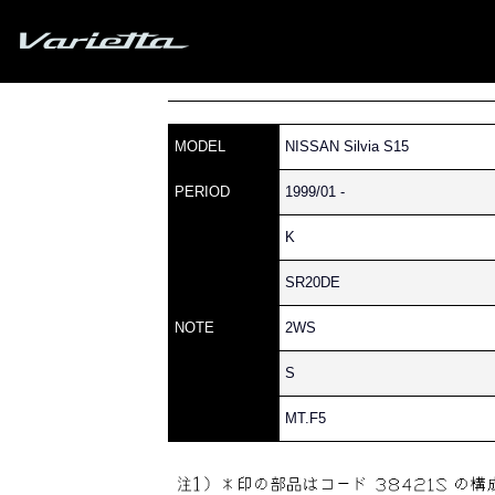
Silvia S15 Varietta
»
» S15 SILVIA » 380 » 38
Home
Parts catalog
MODEL
NISSAN Silvia S15
PERIOD
1999/01 -
K
SR20DE
NOTE
2WS
S
MT.F5