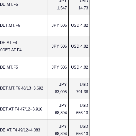
JPY
USD
DE.MT.F5
1,547
14.73
DET.MT.F6
JPY 506
USD 4.82
DE.AT.F4
JPY 506
USD 4.82
0DET.AT.F4
DE.MT.F5
JPY 506
USD 4.82
JPY
USD
DET.MT.F6 48/13=3.692
83,095
791.38
JPY
USD
DET.AT.F4 47/12=3.916
68,894
656.13
JPY
USD
DE.AT.F4 49/12=4.083
68,894
656.13