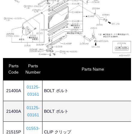
Parts
Parts
Parts Name
Code
Number
01125-
21400A
BOLT ボルト
03161
01125-
21400A
BOLT ボルト
03161
01553-
21515P
CLIP クリップ