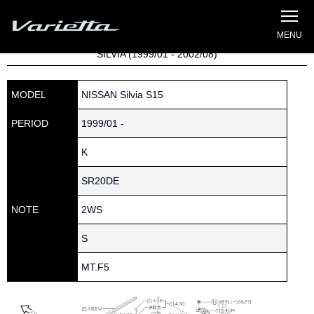
Silvia S15 Varietta
Home
»
Parts catalog
» S15 SILVIA » 214 » 21720-65F00
SILVIA (1999/01 - 2002/08)
MODEL
NISSAN Silvia S15
PERIOD
1999/01 -
K
SR20DE
NOTE
2WS
S
MT.F5