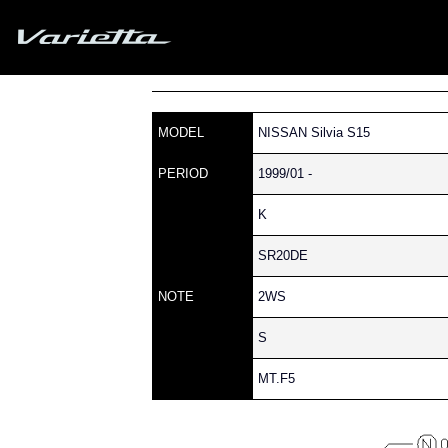
Silvia S15 Varietta
»
» S15 SILVIA » 200 » 20
Home
Parts catalog
MODEL
NISSAN Silvia S15
PERIOD
1999/01 -
K
SR20DE
NOTE
2WS
S
MT.F5