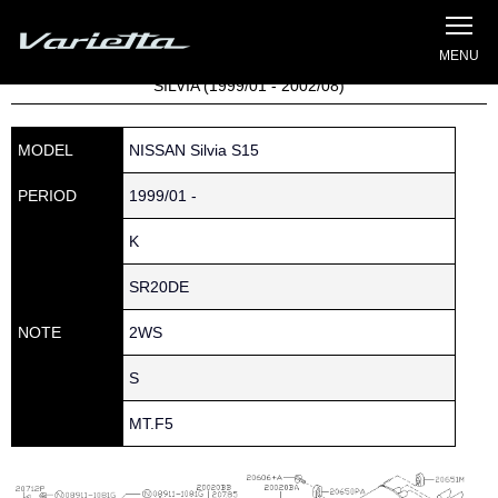
Silvia S15 Varietta
Home
»
Parts catalog
» S15 SILVIA » 200 » 20610-5L300
SILVIA (1999/01 - 2002/08)
MODEL
NISSAN Silvia S15
PERIOD
1999/01 -
K
SR20DE
NOTE
2WS
S
MT.F5