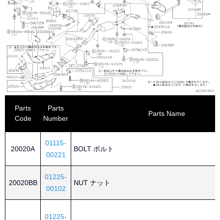
Parts
Parts
Parts Name
Code
Number
01115-
20020A
BOLT ボルト
00221
01225-
20020BB
NUT ナット
00102
01225-