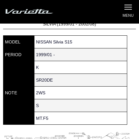
Silvia S15 Varietta
Home
»
Parts catalog
» S15 SILVIA » 200 » 20606-85F00
SILVIA (1999/01 - 2002/08)
MODEL
NISSAN Silvia S15
PERIOD
1999/01 -
K
SR20DE
NOTE
2WS
S
MT.F5