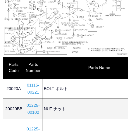
Parts
Parts
Parts Name
Code
Number
01115-
20020A
BOLT ボルト
00221
01225-
20020BB
NUT ナット
00102
01225-