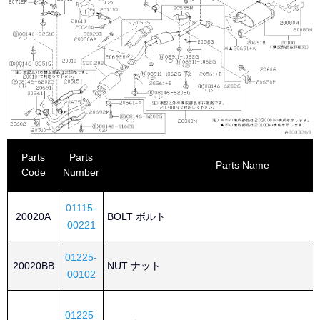
Parts
Parts
Parts Name
Code
Number
01115-
20020A
BOLT ボルト
00221
01225-
20020BB
NUT ナット
00102
01225-