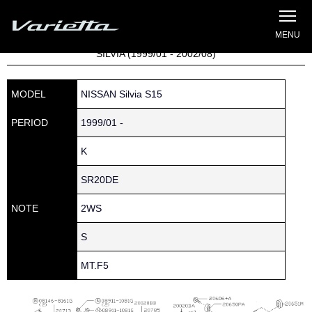
Silvia S15 Varietta
Home
»
Parts catalog
» S15 SILVIA » 200 » 20606-5L310
SILVIA (1999/01 - 2002/08)
MODEL
NISSAN Silvia S15
PERIOD
1999/01 -
K
SR20DE
NOTE
2WS
S
MT.F5