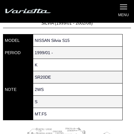
Silvia S15 Varietta
Home
»
Parts catalog
» S15 SILVIA » 200 » 20606-5L310
SILVIA (1999/01 - 2002/08)
MODEL
NISSAN Silvia S15
PERIOD
1999/01 -
K
SR20DE
NOTE
2WS
S
MT.F5