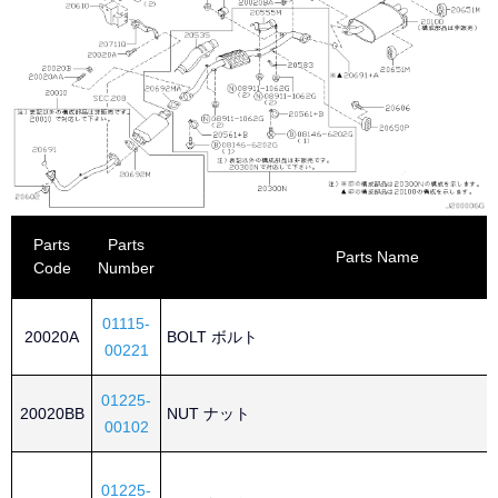
Parts
Parts
Parts Name
Code
Number
01115-
20020A
BOLT ボルト
00221
01225-
20020BB
NUT ナット
00102
01225-