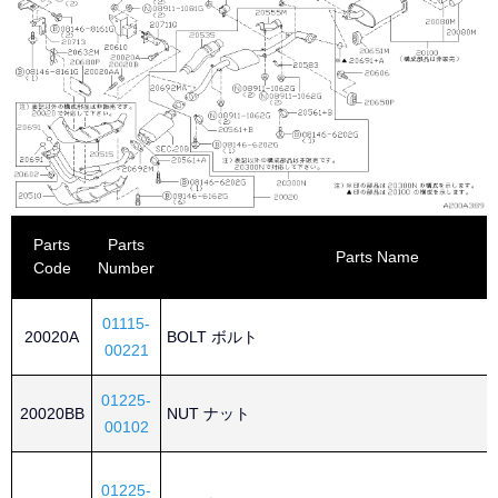
Parts
Parts
Parts Name
Code
Number
01115-
20020A
BOLT ボルト
00221
01225-
20020BB
NUT ナット
00102
01225-