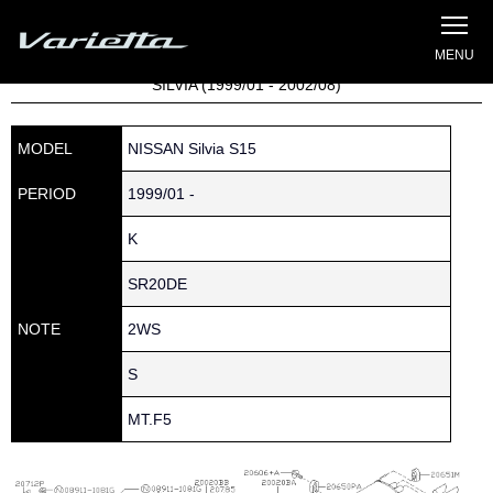
Silvia S15 Varietta
Home
»
Parts catalog
» S15 SILVIA » 200 » 20583-19U15
SILVIA (1999/01 - 2002/08)
MODEL
NISSAN Silvia S15
PERIOD
1999/01 -
K
SR20DE
NOTE
2WS
S
MT.F5