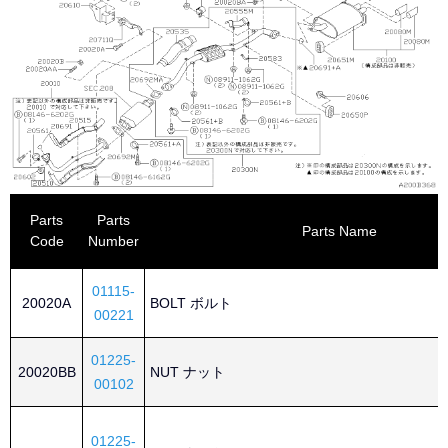
Parts
Parts
Parts Name
Code
Number
01115-
20020A
BOLT ボルト
00221
01225-
20020BB
NUT ナット
00102
01225-