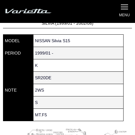
Silvia S15 Varietta
Home
»
Parts catalog
» S15 SILVIA » 200 » 20535-85F00
SILVIA (1999/01 - 2002/08)
MODEL
NISSAN Silvia S15
PERIOD
1999/01 -
K
SR20DE
NOTE
2WS
S
MT.F5