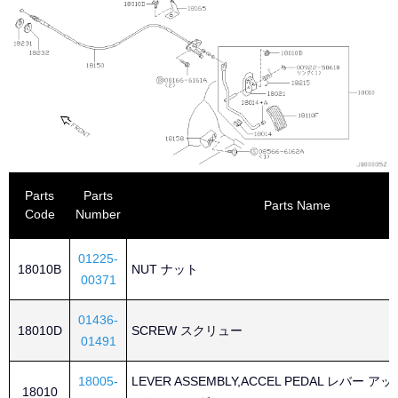
Parts
Parts
Parts Name
Code
Number
01225-
18010B
NUT ナット
00371
01436-
18010D
SCREW スクリュー
01491
18005-
LEVER ASSEMBLY,ACCEL PEDAL レバー 
18010