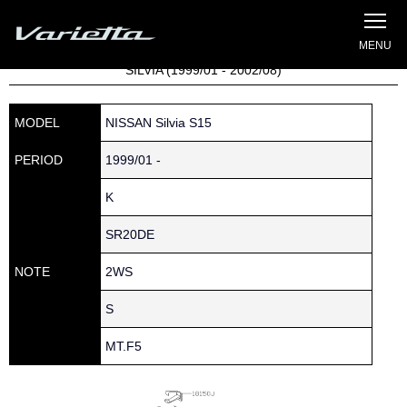
Silvia S15 Varietta
Home
»
Parts catalog
» S15 SILVIA » 180 » 18201-85F03
SILVIA (1999/01 - 2002/08)
MODEL
NISSAN Silvia S15
PERIOD
1999/01 -
K
SR20DE
NOTE
2WS
S
MT.F5