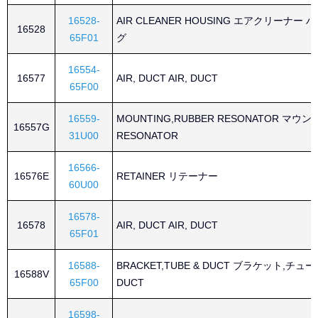
16528-
AIR CLEANER HOUSING エアクリーナー 
16528
65F01
グ
16554-
16577
AIR, DUCT AIR, DUCT
65F00
16559-
MOUNTING,RUBBER RESONATOR マウン
16557G
31U00
RESONATOR
16566-
16576E
RETAINER リテーナー
60U00
16578-
16578
AIR, DUCT AIR, DUCT
65F01
16588-
BRACKET,TUBE & DUCT ブラケット,チュー
16588V
65F00
DUCT
16598-