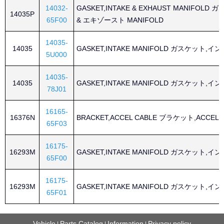
14032-
GASKET,INTAKE & EXHAUST MANIFOL
14035P
65F00
& エキゾースト MANIFOLD
14035-
14035
GASKET,INTAKE MANIFOLD ガスケット,イン
5U000
14035-
14035
GASKET,INTAKE MANIFOLD ガスケット,イン
78J01
16165-
16376N
BRACKET,ACCEL CABLE ブラケット,ACCE
65F03
16175-
16293M
GASKET,INTAKE MANIFOLD ガスケット,イン
65F00
16175-
16293M
GASKET,INTAKE MANIFOLD ガスケット,イン
65F01
Vehicle
Parts Catalog
Information
Privacy policy