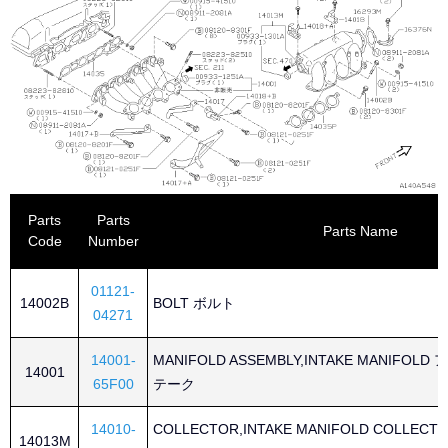
Parts
Parts
Parts Name
Code
Number
01121-
14002B
BOLT ボルト
04271
14001-
MANIFOLD ASSEMBLY,INTAKE MANIFO
14001
65F00
テーク
14010-
COLLECTOR,INTAKE MANIFOLD COLLE
14013M