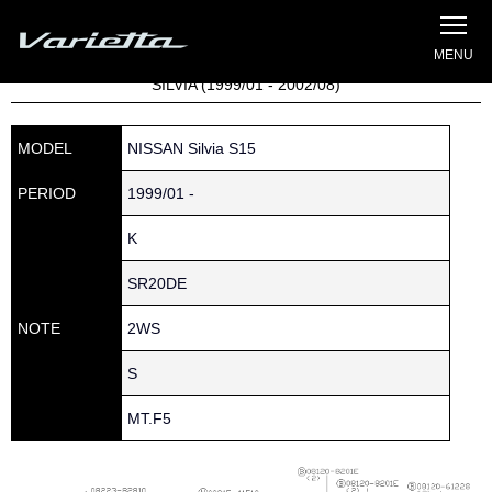
Silvia S15 Varietta
Home
»
Parts catalog
» S15 SILVIA » 140 » 16165-65F03
SILVIA (1999/01 - 2002/08)
MODEL
NISSAN Silvia S15
PERIOD
1999/01 -
K
SR20DE
NOTE
2WS
S
MT.F5