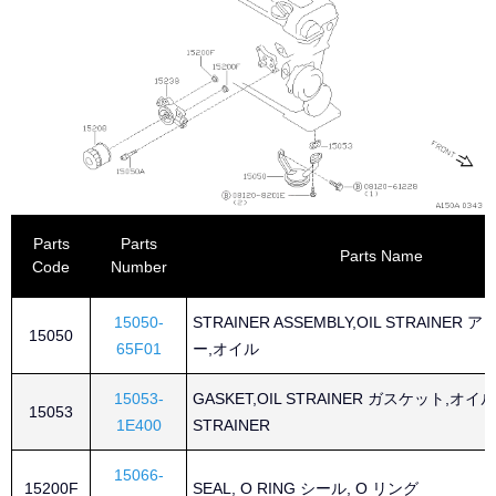
Parts
Parts
Parts Name
Code
Number
15050-
STRAINER ASSEMBLY,OIL STRAINER
15050
65F01
ー,オイル
15053-
GASKET,OIL STRAINER ガスケット,オイル
15053
1E400
STRAINER
15066-
15200F
SEAL, O RING シール, O リング