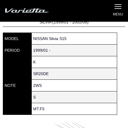
Silvia S15 Varietta
Home
»
Parts catalog
» S15 SILVIA » 150 » 15066-0M300
SILVIA (1999/01 - 2002/08)
MODEL
NISSAN Silvia S15
PERIOD
1999/01 -
K
SR20DE
NOTE
2WS
S
MT.F5