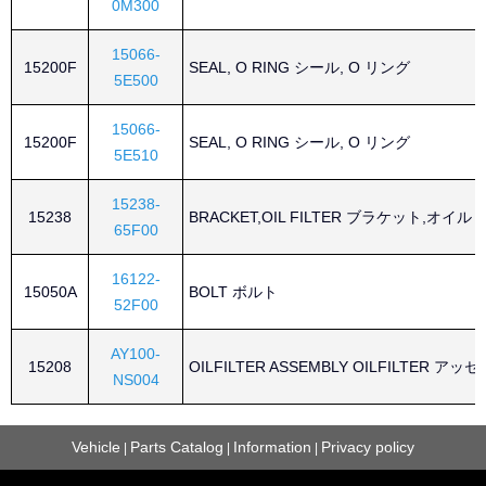
0M300
15066-
15200F
SEAL, O RING シール, O リング
5E500
15066-
15200F
SEAL, O RING シール, O リング
5E510
15238-
15238
BRACKET,OIL FILTER ブラケット,オイル F
65F00
16122-
15050A
BOLT ボルト
52F00
AY100-
15208
OILFILTER ASSEMBLY OILFILTER ア
NS004
Vehicle
Parts Catalog
Information
Privacy policy
|
|
|