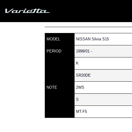
Silvia S15 Varietta
»
» S15 SILVIA » 211 » 14
Home
Parts catalog
MODEL
NISSAN Silvia S15
PERIOD
1999/01 -
K
SR20DE
NOTE
2WS
S
MT.F5