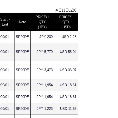
PRICE/1
PRICE/1
Start -
Note
QTY
QTY
End
(JPY)
(USD)
99/01 -
SR20DE
JPY 239
USD 2.28
99/01 -
SR20DE
JPY 5,779
USD 55.04
99/01 -
SR20DE
JPY 3,473
USD 33.07
99/01 -
SR20DE
JPY 1,954
USD 18.61
99/01 -
SR20DE
JPY 1,954
USD 18.61
99/01 -
SR20DE
JPY 1,223
USD 11.65