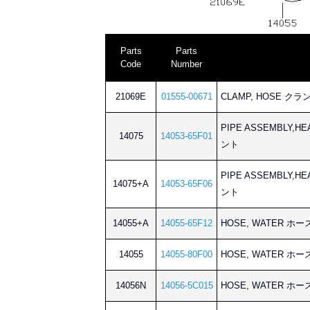
Parts
Parts
Code
Number
21069E
01555-00671
CLAMP, HOSE クラ
PIPE ASSEMBLY
14075
14053-65F01
ント
PIPE ASSEMBLY
14075+A
14053-65F06
ント
14055+A
14055-65F12
HOSE, WATER ホ
14055
14055-80F00
HOSE, WATER ホ
14056N
14056-5C015
HOSE, WATER ホ