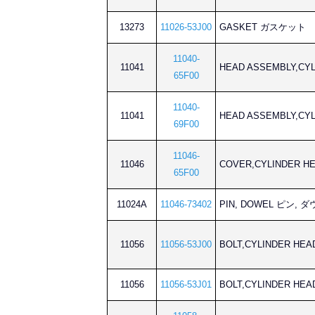
13273
11026-53J00
GASKET ガスケット
11040-
11041
HEAD ASSEMBLY,
65F00
11040-
11041
HEAD ASSEMBLY,
69F00
11046-
11046
COVER,CYLINDER
65F00
11024A
11046-73402
PIN, DOWEL ピン, 
11056
11056-53J00
BOLT,CYLINDER 
11056
11056-53J01
BOLT,CYLINDER 