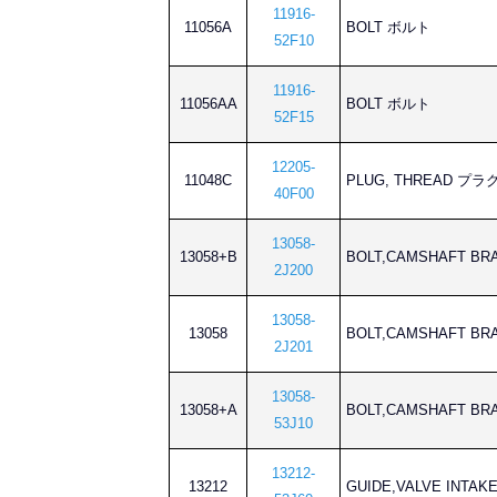
11916-
11056A
BOLT ボルト
52F10
11916-
11056AA
BOLT ボルト
52F15
12205-
11048C
PLUG, THREAD プラ
40F00
13058-
13058+B
BOLT,CAMSHAFT 
2J200
13058-
13058
BOLT,CAMSHAFT 
2J201
13058-
13058+A
BOLT,CAMSHAFT 
53J10
13212-
13212
GUIDE,VALVE IN