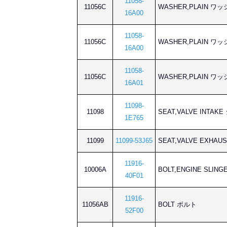
11058-
11056C
WASHER,PLAIN 
16A00
11058-
11056C
WASHER,PLAIN 
16A00
11058-
11056C
WASHER,PLAIN 
16A01
11098-
11098
SEAT,VALVE INT
1E765
11099
11099-53J65
SEAT,VALVE EXH
11916-
10006A
BOLT,ENGINE SL
40F01
11916-
11056AB
BOLT ボルト
52F00