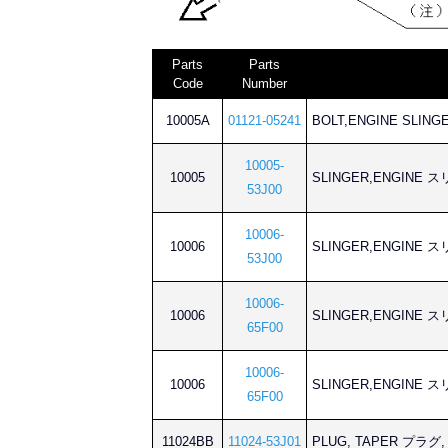
Parts
Parts
Code
Number
10005A
01121-05241
BOLT,ENGINE SL
10005-
10005
SLINGER,ENGINE
53J00
10006-
10006
SLINGER,ENGINE
53J00
10006-
10006
SLINGER,ENGINE
65F00
10006-
10006
SLINGER,ENGINE
65F00
11024BB
11024-53J01
PLUG, TAPER プラグ