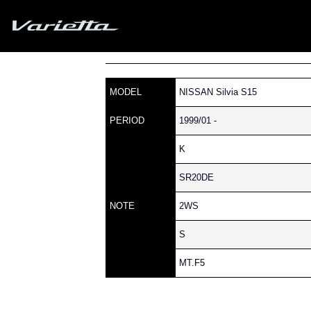
Silvia S15 Varietta
»
» S15 SILVIA » 111 » 130
Home
Parts catalog
MODEL
NISSAN Silvia S15
PERIOD
1999/01 -
K
SR20DE
NOTE
2WS
S
MT.F5