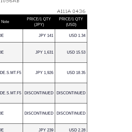
PRICE/1 QTY
PRICE/1 QTY
Note
(JPY)
(USD)
DE
JPY 141
USD 1.34
DE
JPY 1,631
USD 15.53
DE.S.MT.F5
JPY 1,926
USD 18.35
DE.S.MT.F5
DISCONTINUED
DISCONTINUED
DE
DISCONTINUED
DISCONTINUED
DE
JPY 239
USD 2.28