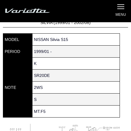
Silvia S15 Varietta
Home
»
Parts catalog
» S15 SILVIA » 110 » 12297-53J00
SILVIA (1999/01 - 2002/08)
MODEL
NISSAN Silvia S15
PERIOD
1999/01 -
K
SR20DE
NOTE
2WS
S
MT.F5