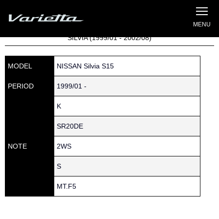
Silvia S15 Varietta
Home
»
Parts catalog
» S15 SILVIA » 112 » 11320-90F00
SILVIA (1999/01 - 2002/08)
MODEL
NISSAN Silvia S15
PERIOD
1999/01 -
K
SR20DE
NOTE
2WS
S
MT.F5