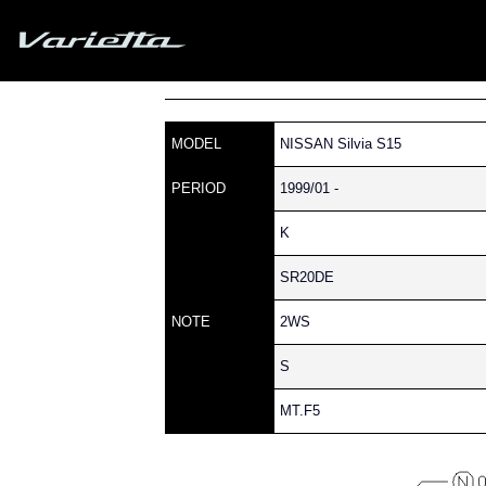
Silvia S15 Varietta
»
» S15 SILVIA » 200 » 11
Home
Parts catalog
MODEL
NISSAN Silvia S15
PERIOD
1999/01 -
K
SR20DE
NOTE
2WS
S
MT.F5