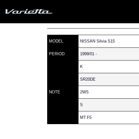
Silvia S15 Varietta
»
» S15 SILVIA » 210 » 11
Home
Parts catalog
MODEL
NISSAN Silvia S15
PERIOD
1999/01 -
K
SR20DE
NOTE
2WS
S
MT.F5