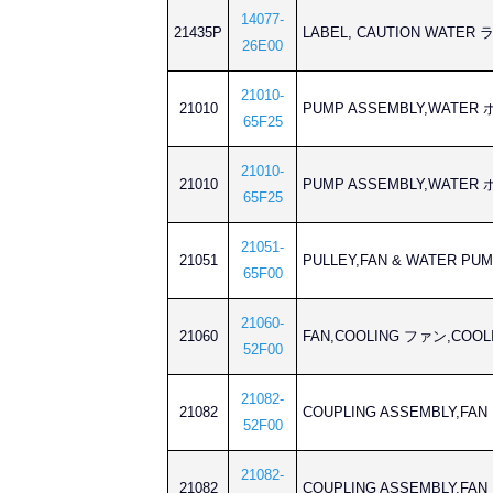
14077-
21435P
LABEL, CAUTION WATER
26E00
21010-
21010
PUMP ASSEMBLY,WAT
65F25
21010-
21010
PUMP ASSEMBLY,WAT
65F25
21051-
21051
PULLEY,FAN & WATER 
65F00
21060-
21060
FAN,COOLING ファン,COOL
52F00
21082-
21082
COUPLING ASSEMBLY
52F00
21082-
21082
COUPLING ASSEMBLY