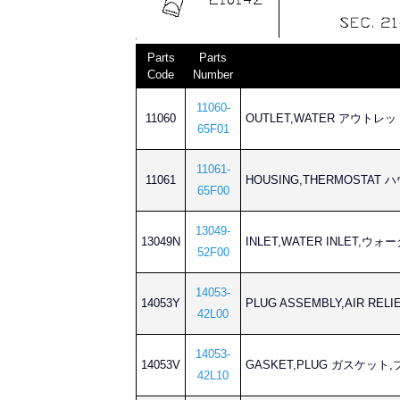
Parts
Parts
Code
Number
11060-
11060
OUTLET,WATER アウトレ
65F01
11061-
11061
HOUSING,THERMOSTA
65F00
13049-
13049N
INLET,WATER INLET,ウォ
52F00
14053-
14053Y
PLUG ASSEMBLY,AIR RE
42L00
14053-
14053V
GASKET,PLUG ガスケット
42L10