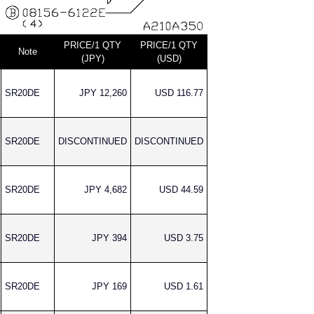
PRICE/1 QTY
PRICE/1 QTY
Note
(JPY)
(USD)
SR20DE
JPY 12,260
USD 116.77
SR20DE
DISCONTINUED
DISCONTINUED
SR20DE
JPY 4,682
USD 44.59
SR20DE
JPY 394
USD 3.75
SR20DE
JPY 169
USD 1.61