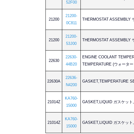
52F00
21200-
21200
THERMOSTAT ASSEMB
0C811
21200-
21200
THERMOSTAT ASSEMB
53J00
22630-
ENGINE COOLANT TEMPE
22630
44B20
TEMPERATURE (ウォーター
22636-
22630A
GASKET,TEMPERATURE
N4200
KA760-
21014Z
GASKET,LIQUID ガスケッ
15000
KA760-
21014Z
GASKET,LIQUID ガスケッ
15000