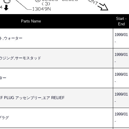
Start -
Parts Name
End
1999/01
ット,ウォーター
-
1999/01
T ハウジング,サーモスタッド
-
1999/01
ーター
-
1999/01
LIEF PLUG アッセンブリー,エア RELIEF
-
1999/01
,プラグ
-