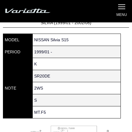
Silvia S15 Varietta
Home
»
Parts catalog
» S15 SILVIA » 111 » 11058-16A00
SILVIA (1999/01 - 2002/08)
MODEL
NISSAN Silvia S15
PERIOD
1999/01 -
K
SR20DE
NOTE
2WS
S
MT.F5