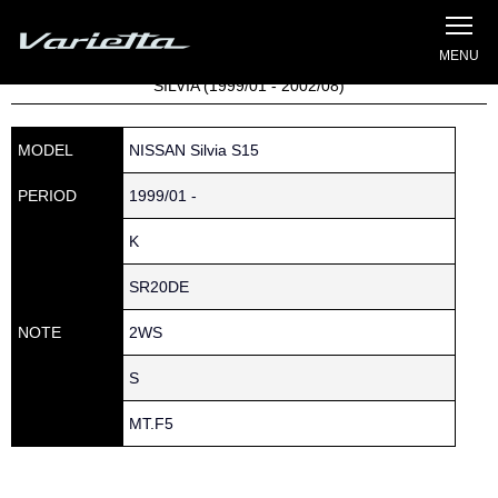
Silvia S15 Varietta
Home
»
Parts catalog
» S15 SILVIA » 101 » 10103-65F50
SILVIA (1999/01 - 2002/08)
MODEL
NISSAN Silvia S15
PERIOD
1999/01 -
K
SR20DE
NOTE
2WS
S
MT.F5