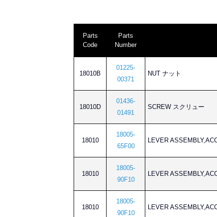
Parts
Parts
Code
Number
01225-
18010B
NUT ナット
00371
01436-
18010D
SCREW スクリュー
01491
18005-
18010
LEVER ASSEMBLY,
65F00
18005-
18010
LEVER ASSEMBLY,
90F10
18005-
18010
LEVER ASSEMBLY,
90F10