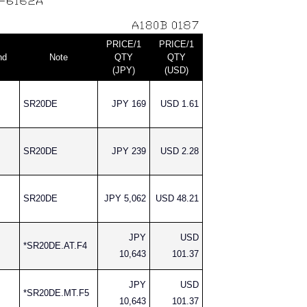
PRICE/1
PRICE/1
nd
Note
QTY
QTY
(JPY)
(USD)
SR20DE
JPY 169
USD 1.61
SR20DE
JPY 239
USD 2.28
SR20DE
JPY 5,062
USD 48.21
JPY
USD
*SR20DE.AT.F4
10,643
101.37
JPY
USD
*SR20DE.MT.F5
10,643
101.37