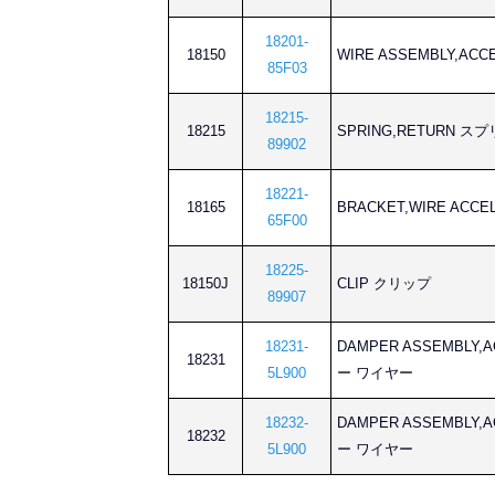
18201-
18150
WIRE ASSEMBLY,
85F03
18215-
18215
SPRING,RETURN 
89902
18221-
18165
BRACKET,WIRE A
65F00
18225-
18150J
CLIP クリップ
89907
18231-
DAMPER ASSEMBL
18231
5L900
ー ワイヤー
18232-
DAMPER ASSEMBL
18232
5L900
ー ワイヤー