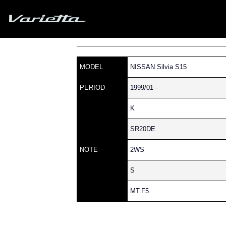
Silvia S15 Varietta
»
» S15 SILVIA » 180 » 01
Home
Parts catalog
MODEL
NISSAN Silvia S15
PERIOD
1999/01 -
K
SR20DE
NOTE
2WS
S
MT.F5